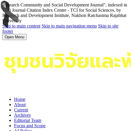
Research Community and Social Development Journal", indexed in
Thai Journal Citation Index Centre - TCI for Social Sciences. by
Research and Development Institute, Nakhon Ratchasima Rajabhat
University
Skip to main content
Skip to main navigation menu
Skip to site
footer
Open Menu
Home
About
Current
Archives
Editorial Team
Focus and Scope
AI Policy