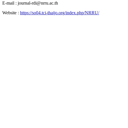
E-mail : journal-rdi@nrru.ac.th
Website :
https://so04.tci-thaijo.org/index.php/NRRU/